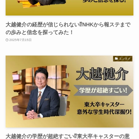
大越健介の経歴が信じられない⁉︎NHKから報ステまで
の歩みと信念を探ってみた！
2025年7月15日
エンタメ
大越健介の学歴が超絶すごい⁉︎東大卒キャスターの意