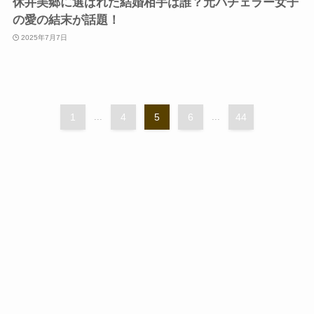
休井美郷に選ばれた結婚相手は誰？元バチェラー女子
の愛の結末が話題！
2025年7月7日
1
...
4
5
6
...
44