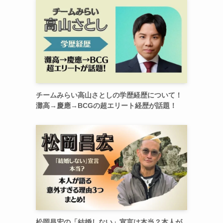
チームみらい高山さとしの学歴経歴について！
灘高→慶應→BCGの超エリート経歴が話題！
松岡昌宏の「結婚しない」宣言は本当？本人が