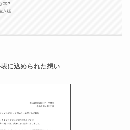
な本？
生き様
公表に込められた想い