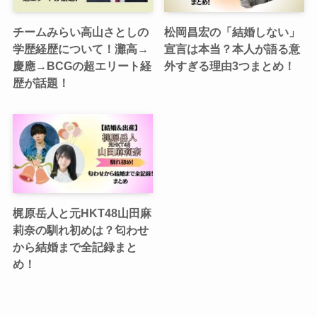
チームみらい高山さとしの
松岡昌宏の「結婚しない」
学歴経歴について！灘高→
宣言は本当？本人が語る意
慶應→BCGの超エリート経
外すぎる理由3つまとめ！
歴が話題！
梶原岳人と元HKT48山田麻
莉奈の馴れ初めは？匂わせ
から結婚まで全記録まと
め！