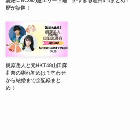
慶應→BCGの超エリート経
外すぎる理由3つまとめ！
歴が話題！
梶原岳人と元HKT48山田麻
莉奈の馴れ初めは？匂わせ
から結婚まで全記録まと
め！