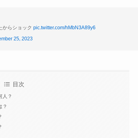
たからショック
pic.twitter.com/hMbN3A89y6
mber 25, 2023
目次
何人？
は？
？
？