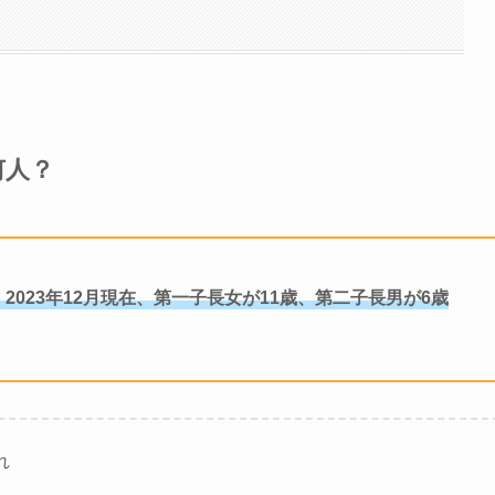
何人？
023年12月現在、第一子長女が11歳、第二子長男が6歳
れ