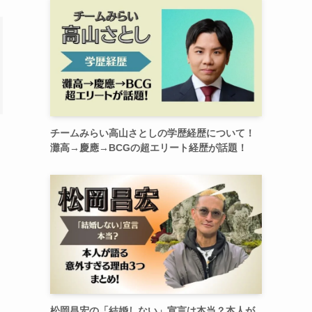
チームみらい高山さとしの学歴経歴について！
灘高→慶應→BCGの超エリート経歴が話題！
松岡昌宏の「結婚しない」宣言は本当？本人が