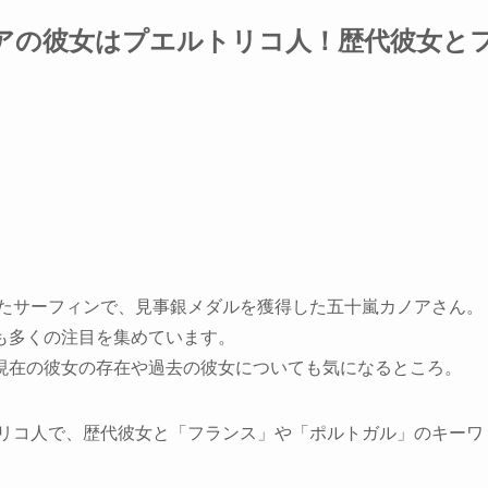
ノアの彼女はプエルトリコ人！歴代彼女と
れたサーフィンで、見事銀メダルを獲得した五十嵐カノアさん。
も多くの注目を集めています。
現在の彼女の存在や過去の彼女についても気になるところ。
トリコ人で、歴代彼女と「フランス」や「ポルトガル」のキーワ