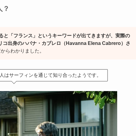
人？
ると「フランス」というキーワードが出てきますが、実際の
身のハバナ・カブレロ（Havanna Elena Cabrero）さ
などからわかりました。
人はサーフィンを通じて知り合ったようです。