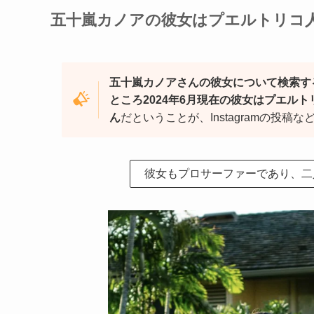
五十嵐カノアの彼女はプエルトリコ
五十嵐カノアさんの彼女について検索す
ところ2024年6月現在の彼女はプエルトリコ出
ん
だということが、Instagramの投稿
彼女もプロサーファーであり、二