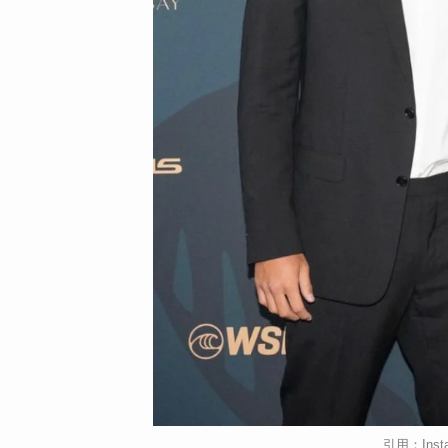
引用：Inst