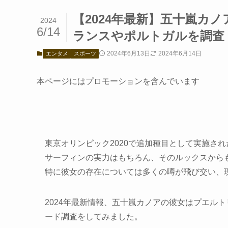
【2024年最新】五十嵐カ
2024
6/14
ランスやポルトガルを調査
2024年6月13日
2024年6月14日
エンタメ
スポーツ
本ページにはプロモーションを含んでいます
東京オリンピック2020で追加種目として実施さ
サーフィンの実力はもちろん、そのルックスから
特に彼女の存在については多くの噂が飛び交い、
2024年最新情報、五十嵐カノアの彼女はプエル
ード調査をしてみました。