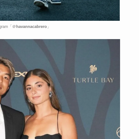
gram「＠
havannacabrero
」