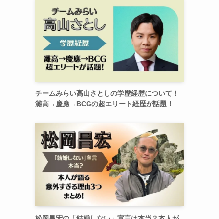
チームみらい高山さとしの学歴経歴について！
灘高→慶應→BCGの超エリート経歴が話題！
松岡昌宏の「結婚しない」宣言は本当？本人が