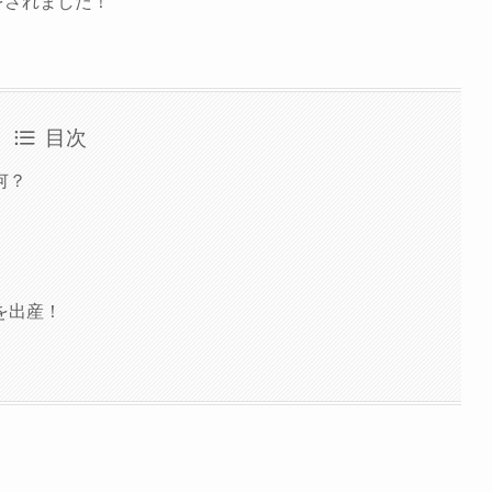
をされました！
目次
何？
を出産！