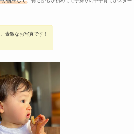
息子が誕生して
、何もかもが初めてで手探りの中子育てがスター
て、素敵なお写真です！
️