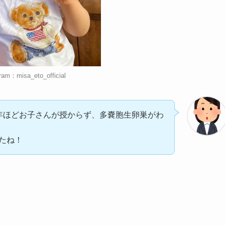
ram：misa_eto_official
年ほどお子さんが授からず、多嚢胞生卵巣がわ
たね！