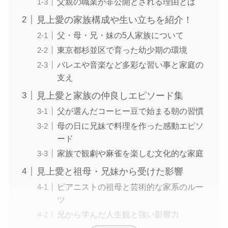
父親の職業が非公開とされる理由とは
見上愛の家族構成や生い立ちを紹介！
父・母・兄・妹の5人家族について
東京都杉並区で育った幼少期の環境
バレエや音楽など多彩な習い事と家庭の
支え
見上愛と家族の仲良しエピソード集
父が選んだコーヒー豆で始まる朝の習慣
母の日に兄妹で料理を作った感動エピソ
ード
家族で観劇や麻雀を楽しむ文化的な家庭
見上愛と祖母・兄妹から受けた影響
ピアニストの祖母と芸術的な家系のルー
ツ
兄から学んだ人生観と強い影響力