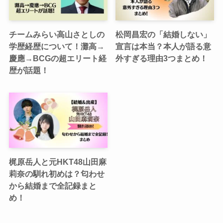
チームみらい高山さとしの
松岡昌宏の「結婚しない」
学歴経歴について！灘高→
宣言は本当？本人が語る意
慶應→BCGの超エリート経
外すぎる理由3つまとめ！
歴が話題！
梶原岳人と元HKT48山田麻
莉奈の馴れ初めは？匂わせ
から結婚まで全記録まと
め！