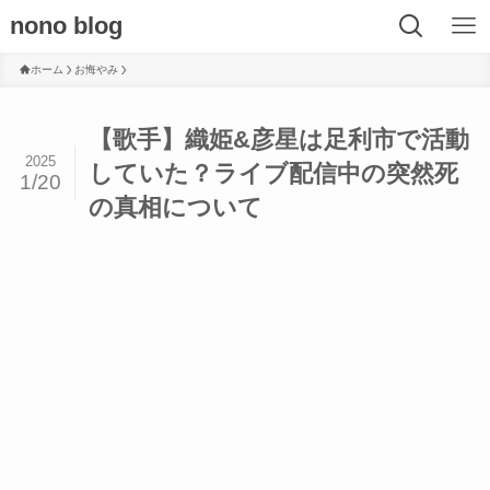
nono blog
ホーム
お悔やみ
【歌手】織姫&彦星は足利市で活動
2025
していた？ライブ配信中の突然死
1/20
の真相について