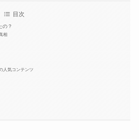
目次
たの？
真相
』の人気コンテンツ