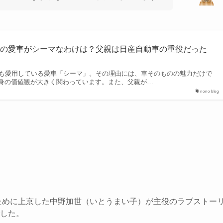
えの愛車がシーマなわけは？父親は日産自動車の重役だった
上も愛用している愛車「シーマ」。その理由には、車そのものの魅力だけで
身の価値観が大きく関わっています。また、父親が…
nono blog
ために上京した中野加世（いとうまい子）が主役のラブストー
した。