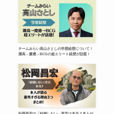
チームみらい高山さとしの学歴経歴について！
灘高→慶應→BCGの超エリート経歴が話題！
松岡昌宏の「結婚しない」宣言は本当？本人が